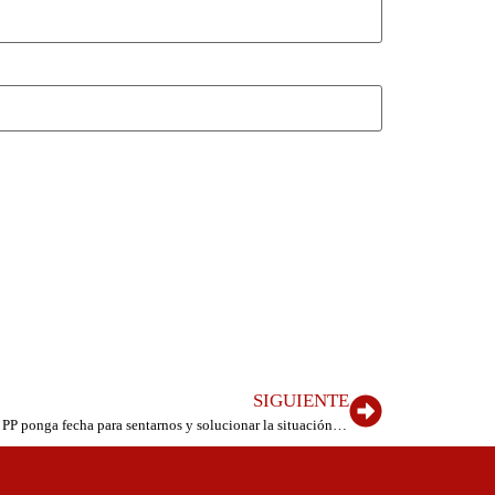
SIGUIENTE
Ángel Víctor Torres en El Hierro: “Que el PP ponga fecha para sentarnos y solucionar la situación de los menores migrantes”