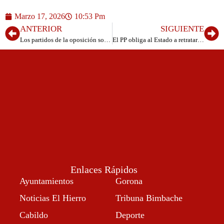
Marzo 17, 2026
10:53 Pm
ANTERIOR
SIGUIENTE
Los partidos de la oposición solicitan un pleno extraordinario para frenar la cesión de la Escuela Infantil de Valverde
El PP obliga al Estado a retratarse con Canarias y exige el pago de 24,9 millones al campo
Enlaces Rápidos
Ayuntamientos
Gorona
Noticias El Hierro
Tribuna Bimbache
Cabildo
Deporte