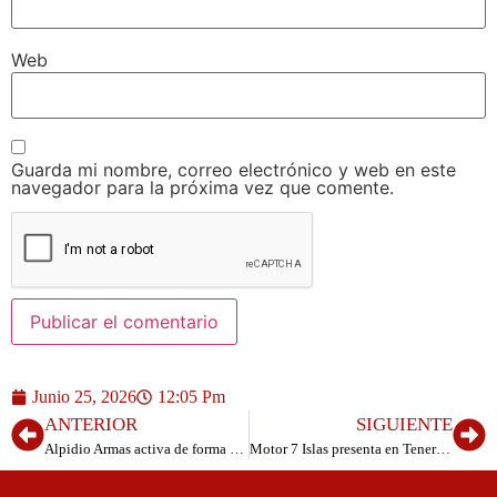
Web
Guarda mi nombre, correo electrónico y web en este
navegador para la próxima vez que comente.
Junio 25, 2026
12:05 Pm
ANTERIOR
SIGUIENTE
Alpidio Armas activa de forma inmediata las ayudas a la Asociación Amigos del Garoé y a la Fundación España Salud
Motor 7 Islas presenta en Tenerife el nuevo CUPRA Raval, el urbano eléctrico que marca una nueva etapa para la marca