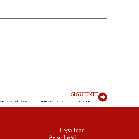
SIGUIENTE
La Gomera, El Hierro y La Palma mantienen la bonificación al combustible en el tercer trimestre del año
Legalidad
Aviso Legal