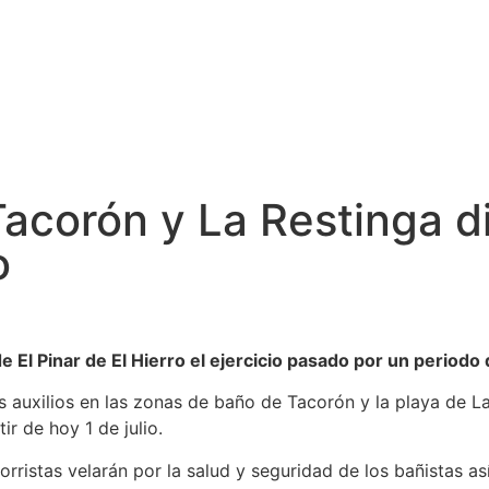
Cabildo
Canarias
El Mentidero
Gorona
acorón y La Restinga d
o
de El Pinar de El Hierro el ejercicio pasado por un period
os auxilios en las zonas de baño de Tacorón y la playa de L
r de hoy 1 de julio.
rristas velarán por la salud y seguridad de los bañistas as