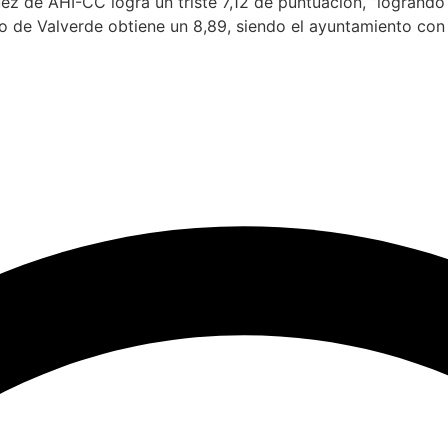
z de AHI-CC logra un triste 7,12 de puntuación, ”logrando”
to de Valverde obtiene un 8,89, siendo el ayuntamiento con