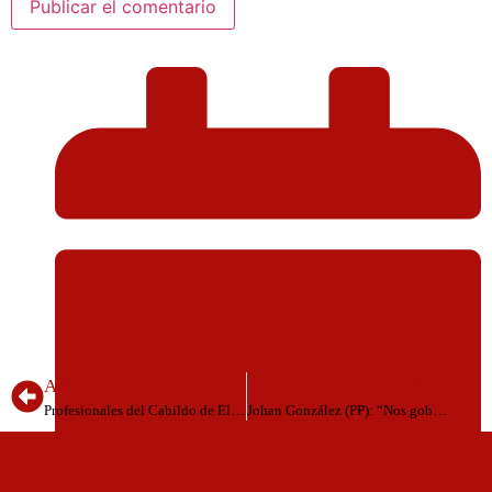
ANTERIOR
SIGUIENTE
Profesionales del Cabildo de El Hierro asisten al 3º Congreso de Atención Domiciliaria, en Madrid
Johan González (PP): “Nos gobierna un autócrata”, ¡Qué nivel!. ¡Qué vergüenza!. ¡Qué bochorno!.