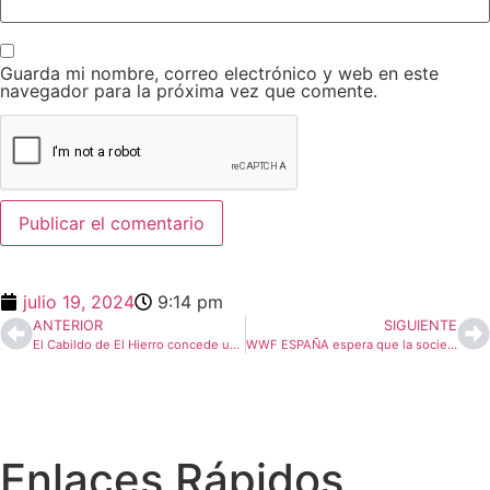
Guarda mi nombre, correo electrónico y web en este
navegador para la próxima vez que comente.
julio 19, 2024
9:14 pm
ANTERIOR
SIGUIENTE
El Cabildo de El Hierro concede una ayuda para equipar un hospital materno-infantil en los campos de refugiados saharauis de Tinduf
WWF ESPAÑA espera que la sociedad se una a la visión de Tomas Padrón (AHI) para que puedan lucir pronto el Parque Nacional Marino en El Hierro
Enlaces Rápidos