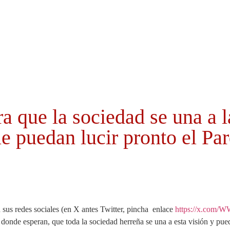
Cabildo
Canarias
El Mentidero
Gorona
ue la sociedad se una a l
e puedan lucir pronto el P
s redes sociales (en X antes Twitter, pincha enlace
https://x.com/
onde esperan, que toda la sociedad herreña se una a esta visión y pueda