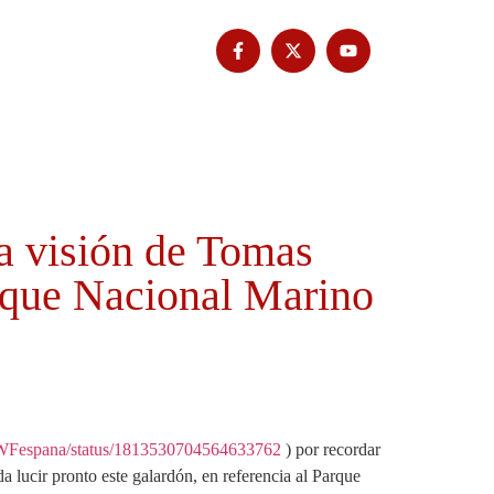
Tribuna Bimbache
Deporte
a visión de Tomas
arque Nacional Marino
WWFespana/status/1813530704564633762
) por recordar
 lucir pronto este galardón, en referencia al Parque