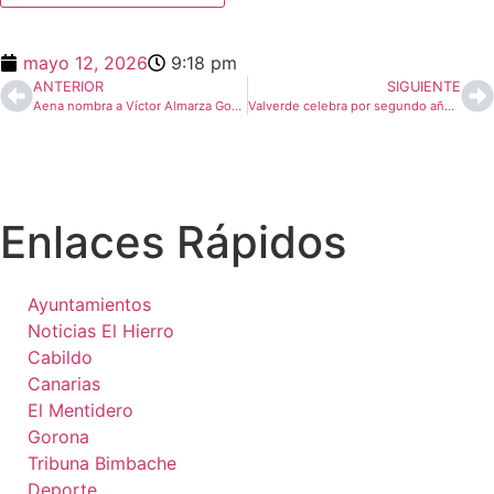
mayo 12, 2026
9:18 pm
ANTERIOR
SIGUIENTE
Aena nombra a Víctor Almarza González, nuevo director del Aeropuerto de El Hierro, puesto que asumirá el 1 de julio.
Valverde celebra por segundo año la Feria de Cooperativas Escolares del proyecto “Enseñar para Emprender”
Enlaces Rápidos
Ayuntamientos
Noticias El Hierro
Cabildo
Canarias
El Mentidero
Gorona
Tribuna Bimbache
Deporte