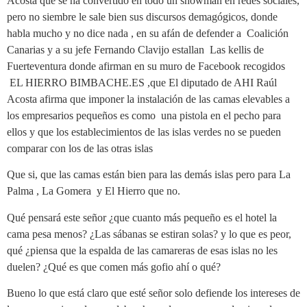
Acosta que se ha convertido en todo un showman en redes sociales,
pero no siembre le sale bien sus discursos demagógicos, donde
habla mucho y no dice nada , en su afán de defender a Coalición
Canarias y a su jefe Fernando Clavijo estallan Las kellis de
Fuerteventura donde afirman en su muro de Facebook recogidos
EL HIERRO BIMBACHE.ES ,que El diputado de AHI Raúl
Acosta afirma que imponer la instalación de las camas elevables a
los empresarios pequeños es como una pistola en el pecho para
ellos y que los establecimientos de las islas verdes no se pueden
comparar con los de las otras islas
Que si, que las camas están bien para las demás islas pero para La
Palma , La Gomera y El Hierro que no.
Qué pensará este señor ¿que cuanto más pequeño es el hotel la
cama pesa menos? ¿Las sábanas se estiran solas? y lo que es peor,
qué ¿piensa que la espalda de las camareras de esas islas no les
duelen? ¿Qué es que comen más gofio ahí o qué?
Bueno lo que está claro que esté señor solo defiende los intereses de