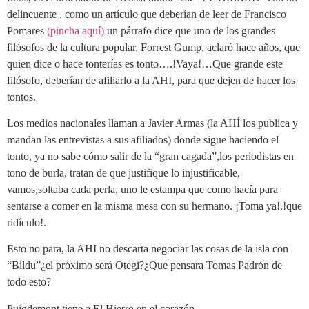
delincuente , como un artículo que deberían de leer de Francisco
Pomares
(pincha aquí)
un párrafo dice que uno de los grandes
filósofos de la cultura popular, Forrest Gump, aclaró hace años, que
quien dice o hace tonterías es tonto….!Vaya!…Que grande este
filósofo, deberían de afiliarlo a la AHI, para que dejen de hacer los
tontos.
Los medios nacionales llaman a Javier Armas (la AHÍ los publica y
mandan las entrevistas a sus afiliados) donde sigue haciendo el
tonto, ya no sabe cómo salir de la “gran cagada”,los periodistas en
tono de burla, tratan de que justifique lo injustificable,
vamos,soltaba cada perla, uno le estampa que como hacía para
sentarse a comer en la misma mesa con su hermano. ¡Toma ya!.!que
ridículo!.
Esto no para, la AHI no descarta negociar las cosas de la isla con
“Bildu”¿el próximo será Otegi?¿Que pensara Tomas Padrón de
todo esto?
Puigdemont tiene a El Hierro en el corazón.