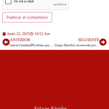
Junio 22, 2025
10:52 Am
ANTERIOR
SIGUIENTE
García Casañas(PP) afirma que es una vergüenza para el pueblo herreño la imagen de la AHI con un delincuente y prófugo de la justicia
Grupo DinoSol, reconocida por CEOE Tenerife como la empresa más comprometida de Canarias
Enlaces Rápidos