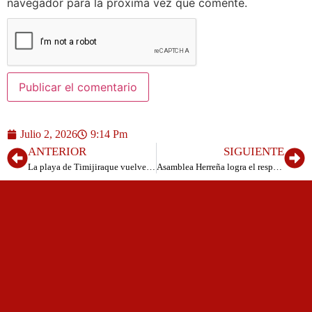
navegador para la próxima vez que comente.
Julio 2, 2026
9:14 Pm
ANTERIOR
SIGUIENTE
La playa de Timijiraque vuelve a izar la Bandera Azul y consolida seis años consecutivos con este distintivo
Asamblea Herreña logra el respaldo del Pleno para impulsar viviendas vinculadas al sector primario y abrir una nueva etapa para el campo herreño