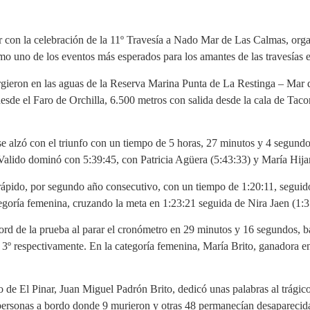
ar con la celebración de la 11º Travesía a Nado Mar de Las Calmas, org
o uno de los eventos más esperados para los amantes de las travesías e
rgieron en las aguas de la Reserva Marina Punta de La Restinga – Mar de
desde el Faro de Orchilla, 6.500 metros con salida desde la cala de Tac
se alzó con el triunfo con un tiempo de 5 horas, 27 minutos y 4 segun
 Valido dominó con 5:39:45, con Patricia Agüera (5:43:33) y María Hija
rápido, por segundo año consecutivo, con un tiempo de 1:20:11, segui
tegoría femenina, cruzando la meta en 1:23:21 seguida de Nira Jaen (1:3
ord de la prueba al parar el cronómetro en 29 minutos y 16 segundos, b
 3º respectivamente. En la categoría femenina, María Brito, ganadora 
io de El Pinar, Juan Miguel Padrón Brito, dedicó unas palabras al trág
personas a bordo donde 9 murieron y otras 48 permanecían desaparecida