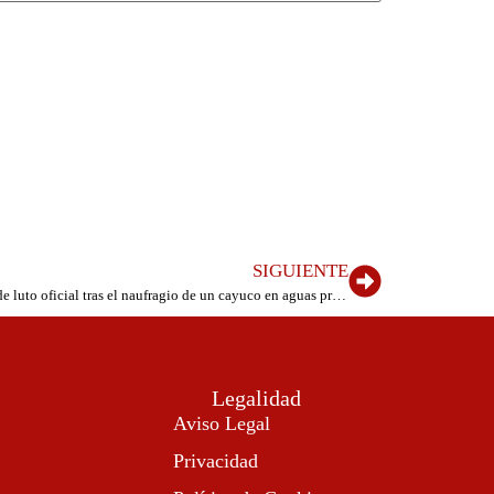
SIGUIENTE
El Cabildo de El Hierro decreta tres días de luto oficial tras el naufragio de un cayuco en aguas próximas a El Hierro
Legalidad
Aviso Legal
Privacidad