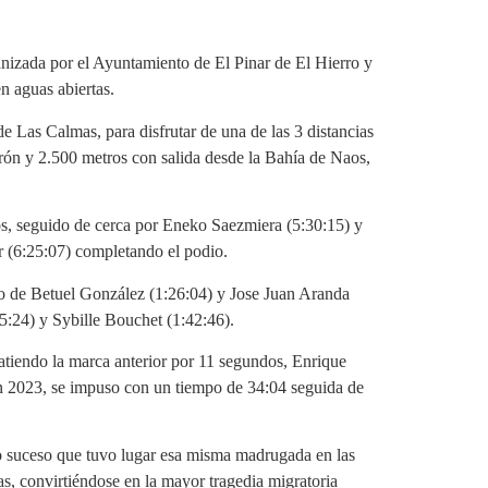
anizada por el Ayuntamiento de El Pinar de El Hierro y
n aguas abiertas.
 Las Calmas, para disfrutar de una de las 3 distancias
orón y 2.500 metros con salida desde la Bahía de Naos,
dos, seguido de cerca por Eneko Saezmiera (5:30:15) y
r (6:25:07) completando el podio.
do de Betuel González (1:26:04) y Jose Juan Aranda
5:24) y Sybille Bouchet (1:42:46).
atiendo la marca anterior por 11 segundos, Enrique
en 2023, se impuso con un tiempo de 34:04 seguida de
ico suceso que tuvo lugar esa misma madrugada en las
s, convirtiéndose en la mayor tragedia migratoria