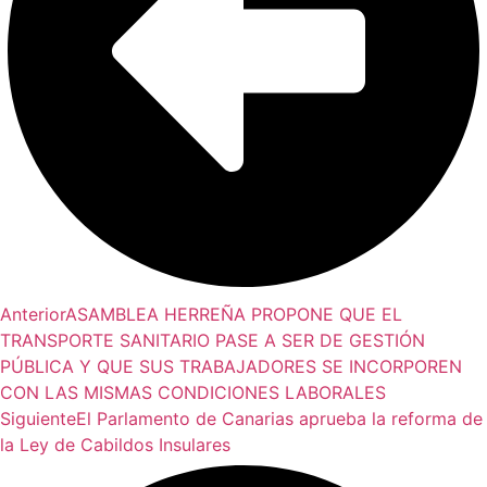
Anterior
ASAMBLEA HERREÑA PROPONE QUE EL
TRANSPORTE SANITARIO PASE A SER DE GESTIÓN
PÚBLICA Y QUE SUS TRABAJADORES SE INCORPOREN
CON LAS MISMAS CONDICIONES LABORALES
Siguiente
El Parlamento de Canarias aprueba la reforma de
la Ley de Cabildos Insulares