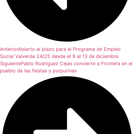
Anterior
Abierto el plazo para el Programa de Empleo
Social Valverde 24/25 desde el 9 al 13 de diciembre
Siguiente
Pablo Rodríguez Cejas convierte a Frontera en el
pueblo de las fiestas y purpurinas