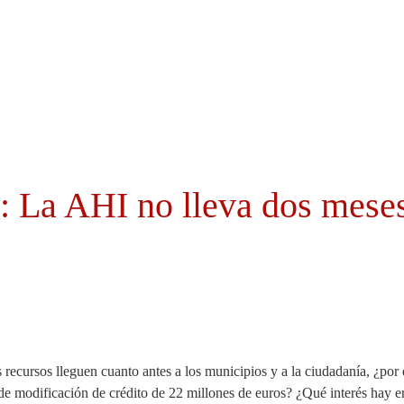
Cabildo
Canarias
El Mentidero
Gorona
: La AHI no lleva dos mese
sos lleguen cuanto antes a los municipios y a la ciudadanía, ¿por qu
e modificación de crédito de 22 millones de euros? ¿Qué interés hay e